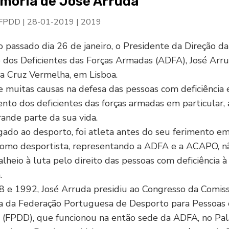
ória de José Arruda
 FPDD
|
28-01-2019
|
2019
o passado dia 26 de janeiro, o Presidente da Direção da
 dos Deficientes das Forças Armadas (ADFA), José Arru
a Cruz Vermelha, em Lisboa.
muitas causas na defesa das pessoas com deficiência 
to dos deficientes das forças armadas em particular, 
ande parte da sua vida.
ado ao desporto, foi atleta antes do seu ferimento e
 como desportista, representando a ADFA e a ACAPO, n
 alheio à luta pelo direito das pessoas com deficiência à
.
8 e 1992, José Arruda presidiu ao Congresso da Comis
ra da Federação Portuguesa de Desporto para Pessoas
a (FPDD), que funcionou na então sede da ADFA, no Pal