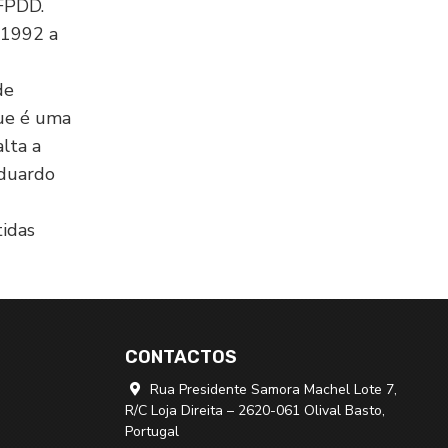
 FPDD.
 1992 a
de
que é uma
alta a
Eduardo
tidas
CONTACTOS
Rua Presidente Samora Machel Lote 7,

R/C Loja Direita – 2620-061 Olival Basto,
Portugal