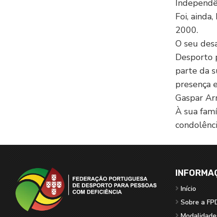
Independên
Foi, ainda
2000.
O seu des
Desporto 
parte da s
presença 
Gaspar Ar
À sua famí
condolênci
INFORMA
Início
Sobre a FP
Modalidade