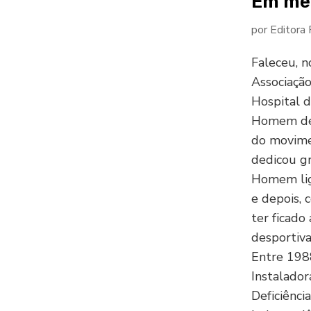
Em mem
por
Editora
Faleceu, n
Associação
Hospital d
Homem de 
do movimen
dedicou gr
Homem lig
e depois,
ter ficado
desportiva
Entre 198
Instalado
Deficiênci