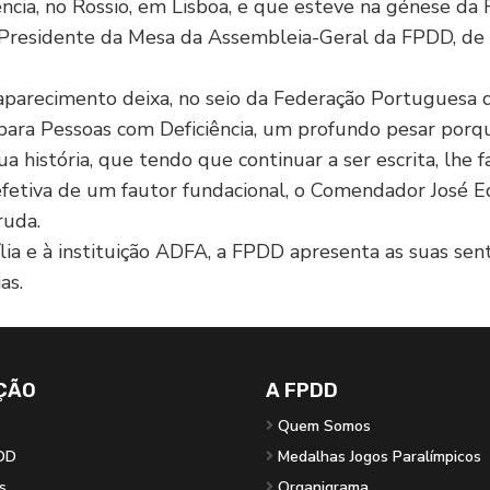
cia, no Rossio, em Lisboa, e que esteve na génese da
, Presidente da Mesa da Assembleia-Geral da FPDD, de
aparecimento deixa, no seio da Federação Portuguesa 
para Pessoas com Deficiência, um profundo pesar por
ua história, que tendo que continuar a ser escrita, lhe f
efetiva de um fautor fundacional, o Comendador José 
ruda.
lia e à instituição ADFA, a FPDD apresenta as suas sen
as.
ÇÃO
A FPDD
Quem Somos
DD
Medalhas Jogos Paralímpicos
s
Organigrama