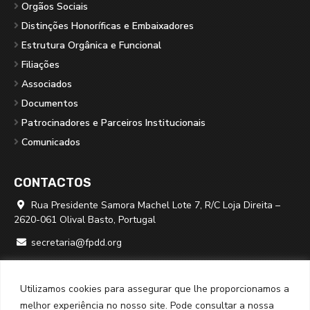
Orgãos Sociais
Distinções Honoríficas e Embaixadores
Estrutura Orgânica e Funcional
Filiações
Associados
Documentos
Patrocinadores e Parceiros Institucionais
Comunicados
CONTACTOS
Rua Presidente Samora Machel Lote 7, R/C Loja Direita –

2620-061 Olival Basto, Portugal
secretaria@fpdd.org

219 379 950 ⁽*⁾

Utilizamos cookies para assegurar que lhe proporcionamos a
⁽*⁾ chamada para rede fixa nacional
melhor experiência no nosso site. Pode consultar a nossa