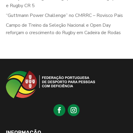
e Rugby CR 5
“Guttmann Power Challenge” no CMRRC – Rovisco Pais
Campo de Treino da Seleção Nacional e Open Day
reforçam o crescimento do Rugby em Cadeira de Rodas
INFORMAÇÃO