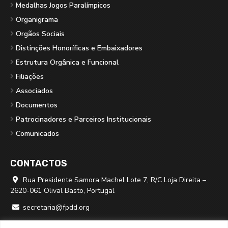
Medalhas Jogos Paralímpicos
Organigrama
Orgãos Sociais
Distinções Honoríficas e Embaixadores
Estrutura Orgânica e Funcional
Filiações
Associados
Documentos
Patrocinadores e Parceiros Institucionais
Comunicados
CONTACTOS
Rua Presidente Samora Machel Lote 7, R/C Loja Direita –

2620-061 Olival Basto, Portugal
secretaria@fpdd.org

219 379 950 ⁽*⁾
