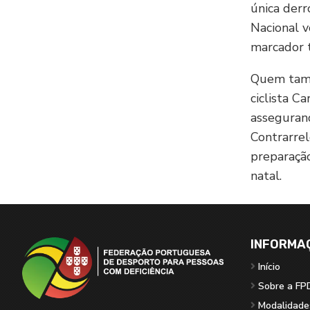
única der
Nacional v
marcador t
Quem tamb
ciclista C
asseguran
Contrarrel
preparação
natal.
INFORMA
Início
Sobre a FP
Modalidade