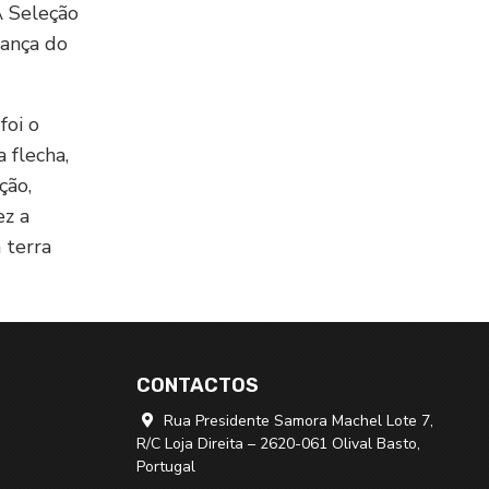
A Seleção
rança do
foi o
 flecha,
ção,
ez a
 terra
CONTACTOS
Rua Presidente Samora Machel Lote 7,

R/C Loja Direita – 2620-061 Olival Basto,
Portugal