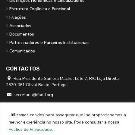
Distinções Honoríficas e Embaixadores
Estrutura Orgânica e Funcional
Filiações
Associados
Documentos
Patrocinadores e Parceiros Institucionais
Comunicados
CONTACTOS
Rua Presidente Samora Machel Lote 7, R/C Loja Direita –

2620-061 Olival Basto, Portugal
secretaria@fpdd.org

219 379 950 ⁽*⁾

Utilizamos cookies para assegurar que lhe proporcionamos a
⁽*⁾ chamada para rede fixa nacional
melhor experiência no nosso site. Pode consultar a nossa
Política de Privacidade
.