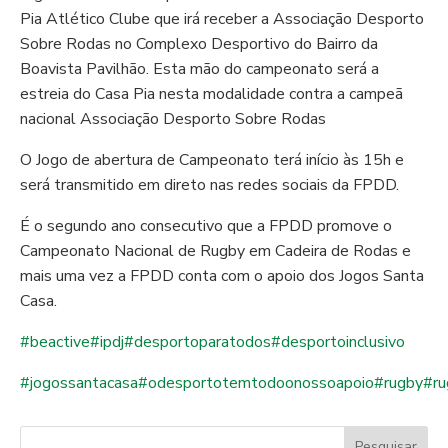
Pia Atlético Clube que irá receber a Associação Desporto
Sobre Rodas no Complexo Desportivo do Bairro da
Boavista Pavilhão. Esta mão do campeonato será a
estreia do Casa Pia nesta modalidade contra a campeã
nacional
Associação Desporto Sobre Rodas
O Jogo de abertura de Campeonato terá início às 15h e
será transmitido em direto nas redes sociais da FPDD.
É o segundo ano consecutivo que a FPDD promove o
Campeonato Nacional de Rugby em Cadeira de Rodas e
mais uma vez a FPDD conta com o apoio dos Jogos Santa
Casa.
#beactive
#ipdj
#desportoparatodos
#desportoinclusivo
#jogossantacasa
#odesportotemtodoonossoapoio
#rugby
#ru