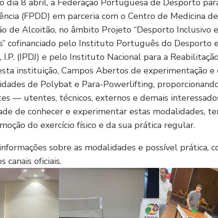
 dia 8 abril, a Federação Portuguesa de Desporto par
ência (FPDD) em parceria com o Centro de Medicina de
ão de Alcoitão, no âmbito Projeto “Desporto Inclusivo e
” cofinanciado pelo Instituto Português do Desporto 
I.P. (IPDJ) e pelo Instituto Nacional para a Reabilitação, 
esta instituição, Campos Abertos de experimentação e
dades de Polybat e Para-Powerlifting, proporcionand
tes — utentes, técnicos, externos e demais interessad
ade de conhecer e experimentar estas modalidades, t
moção do exercício físico e da sua prática regular.
informações sobre as modalidades e possível prática, c
canais oficiais.