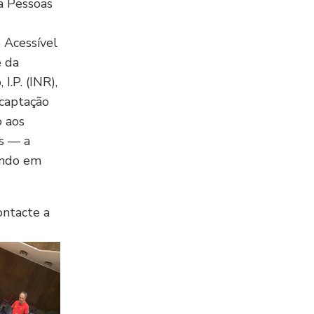
a Pessoas
 Acessível
e da
I.P. (INR),
 captação
o aos
os — a
endo em
ontacte a