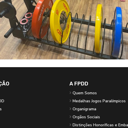
ÇÃO
A FPDD
Quem Somos
DD
Medalhas Jogos Paralímpicos
s
Organigrama
Orgãos Sociais
Distinções Honoríficas e Emb