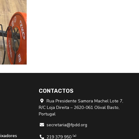
CONTACTOS
Rua Presidente Samora Machel Lote 7,

R/C Loja Direita – 2620-061 Olival Basto,
Portugal
secretaria@fpdd.org

aixadores
219 379 950 ⁽*⁾
