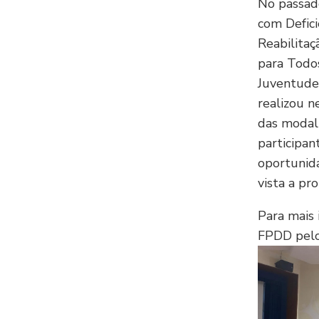
No passado
com Defici
Reabilitaç
para Todos
Juventude, 
realizou n
das modali
participan
oportunid
vista a pro
Para mais 
FPDD pelos 