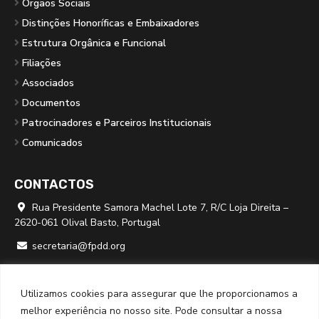
Orgãos Sociais
Distinções Honoríficas e Embaixadores
Estrutura Orgânica e Funcional
Filiações
Associados
Documentos
Patrocinadores e Parceiros Institucionais
Comunicados
CONTACTOS
Rua Presidente Samora Machel Lote 7, R/C Loja Direita –

2620-061 Olival Basto, Portugal
secretaria@fpdd.org

219 379 950 ⁽*⁾

Utilizamos cookies para assegurar que lhe proporcionamos a
⁽*⁾ chamada para rede fixa nacional
melhor experiência no nosso site. Pode consultar a nossa