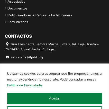
Associados
Documentos
Patrocinadores e Parceiros Institucionais
Comunicados
CONTACTOS
Rua Presidente Samora Machel Lote 7, R/C Loja Direita –

2620-061 Olival Basto, Portugal
secretaria@fpdd.org

219 379 950 ⁽*⁾

Utilizamos cookies para assegurar que lhe proporcionamos a
⁽*⁾ chamada para rede fixa nacional
melhor experiência no nosso site. Pode consultar a nossa
Política de Privacidade
.
© 2026
FPDD
· Todos os direitos reservados · Website criado
Aceitar
por
SPOT Digital