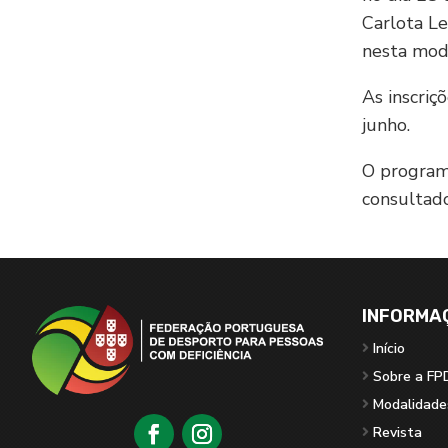
Carlota Le
nesta mod
As inscriç
junho.
O programa
consultad
INFORMA
Início
Sobre a FP
Modalidade
Revista