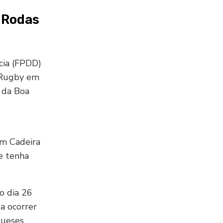
 Rodas
cia (FPDD)
e Rugby em
 da Boa
em Cadeira
e tenha
o dia 26
a ocorrer
gueses