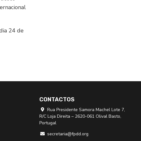
ernacional
 dia 24 de
CONTACTOS
Rua Presidente Samora Machel Lote 7,

R/C Loja Direita – 2620-061 Olival Basto,
Portugal
secretaria@fpdd.org
