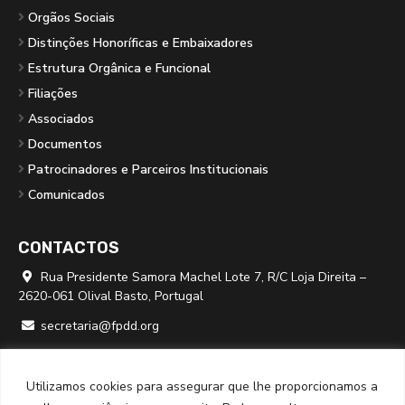
Orgãos Sociais
Distinções Honoríficas e Embaixadores
Estrutura Orgânica e Funcional
Filiações
Associados
Documentos
Patrocinadores e Parceiros Institucionais
Comunicados
CONTACTOS
Rua Presidente Samora Machel Lote 7, R/C Loja Direita –

2620-061 Olival Basto, Portugal
secretaria@fpdd.org

219 379 950 ⁽*⁾

Utilizamos cookies para assegurar que lhe proporcionamos a
⁽*⁾ chamada para rede fixa nacional