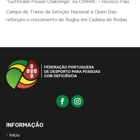
“Guttmann Power Challenge” no CMRRC – Rovisco Pais
Campo de Treino da Seleção Nacional e Open Day
reforçam o crescimento do Rugby em Cadeira de Rodas
INFORMAÇÃO
Início