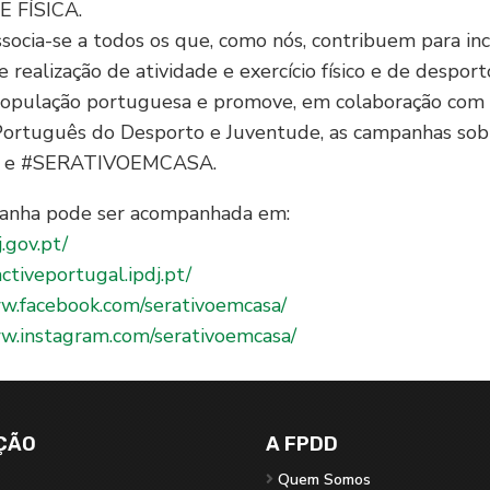
 FÍSICA.
ocia-se a todos os que, como nós, contribuem para in
de realização de atividade e exercício físico e de despor
população portuguesa e promove, em colaboração com 
 Português do Desporto e Juventude, as campanhas sob
e e #SERATIVOEMCASA.
anha pode ser acompanhada em:
j.gov.pt/
activeportugal.ipdj.pt/
ww.facebook.com/serativoemcasa/
ww.instagram.com/serativoemcasa/
ÇÃO
A FPDD
Quem Somos