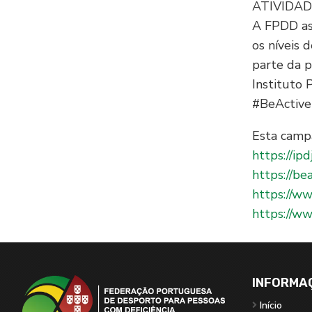
ATIVIDADE
A FPDD ass
os níveis 
parte da 
Instituto
#BeActiv
Esta camp
https://ipd
https://be
https://w
https://w
INFORMA
Início