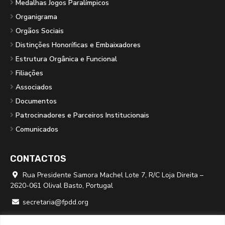
Medalhas Jogos Paralímpicos
Organigrama
Orgãos Sociais
Distinções Honoríficas e Embaixadores
Estrutura Orgânica e Funcional
Filiações
Associados
Documentos
Patrocinadores e Parceiros Institucionais
Comunicados
CONTACTOS
Rua Presidente Samora Machel Lote 7, R/C Loja Direita –

2620-061 Olival Basto, Portugal
secretaria@fpdd.org

219 379 950 ⁽*⁾
