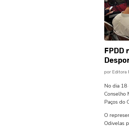
FPDD r
Despor
por
Editora
No dia 18 
Conselho 
Paços do C
O represe
Odivelas p