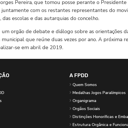
orges Pereira, que tomou posse perante o Presidente
, juntamente com os restantes representantes do mov
o, das escolas e das autarquias do concelho.
m orgão de debate e diálogo sobre as orientações da
 municipal que reúne duas vezes por ano. A próxima r
ealizar-se em abril de 2019.
ÇÃO
A FPDD
Quem Somos
DD
Medalhas Jogos Paralímpicos
s
Organigrama
Orgãos Sociais
Distinções Honoríficas e Emb
Estrutura Orgânica e Funcion