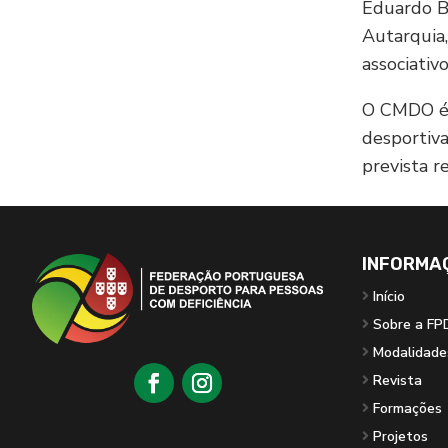
Eduardo B
Autarquia
associativ
O CMDO é u
desportiva
prevista r
INFORMA
Início
Sobre a FP
Modalidade
Revista
Formações
Projetos