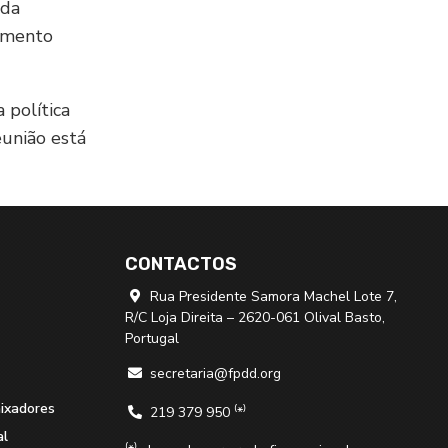
 da
imento
 política
eunião está
CONTACTOS
Rua Presidente Samora Machel Lote 7,

R/C Loja Direita – 2620-061 Olival Basto,
Portugal
secretaria@fpdd.org

aixadores
219 379 950 ⁽*⁾

al