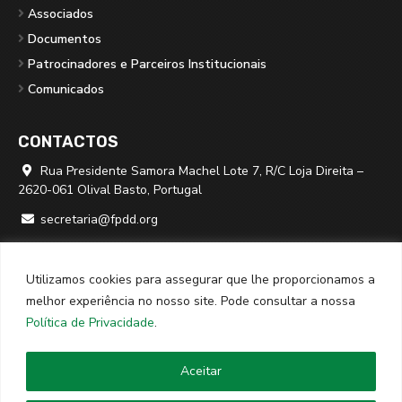
Associados
Documentos
Patrocinadores e Parceiros Institucionais
Comunicados
CONTACTOS
Rua Presidente Samora Machel Lote 7, R/C Loja Direita –

2620-061 Olival Basto, Portugal
secretaria@fpdd.org

219 379 950 ⁽*⁾

Utilizamos cookies para assegurar que lhe proporcionamos a
⁽*⁾ chamada para rede fixa nacional
melhor experiência no nosso site. Pode consultar a nossa
Política de Privacidade
.
© 2026
FPDD
· Todos os direitos reservados · Website criado
Aceitar
por
SPOT Digital