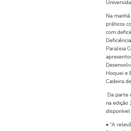
Universid
Na manhã 
práticos c
com defici
Deficiênci
Paralisia
apresentou
Desenvolv
Hoquei e 
Cadeira de
Da parte d
na edição 
disponível 
• “A relev