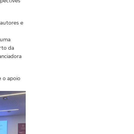
spectives
 autores e
 uma
rto da
anciadora
 o apoio