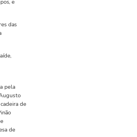
pos, e
res das
a
aíde,
a pela
 Augusto
cadeira de
Pinão
de
esa de