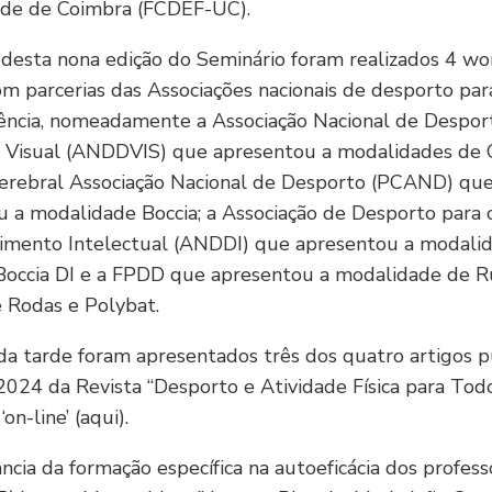
ade de Coimbra (FCDEF-UC).
desta nona edição do Seminário foram realizados 4 wo
om parcerias das Associações nacionais de desporto par
ência, nomeadamente a Associação Nacional de Despor
a Visual (ANDDVIS) que apresentou a modalidades de G
 Cerebral Associação Nacional de Desporto (PCAND) qu
 a modalidade Boccia; a Associação de Desporto para 
imento Intelectual (ANDDI) que apresentou a modali
Boccia DI e a FPDD que apresentou a modalidade de 
 Rodas e Polybat.
a tarde foram apresentados três dos quatro artigos p
2024 da Revista “Desporto e Atividade Física para Todos
‘on-line’ (aqui).
ância da formação específica na autoeficácia dos profes