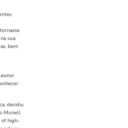
entes
 tornasse
 na sua
das, bem
 Leonor
Conhecer
a, decidiu
os-Munell
 of high-