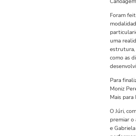
Canoagem 
Foram feit
modalidad
particular
uma realid
estrutura
como as d
desenvolv
Para final
Moniz Pere
Mais para 
O Júri, co
premiar o 
e Gabriela