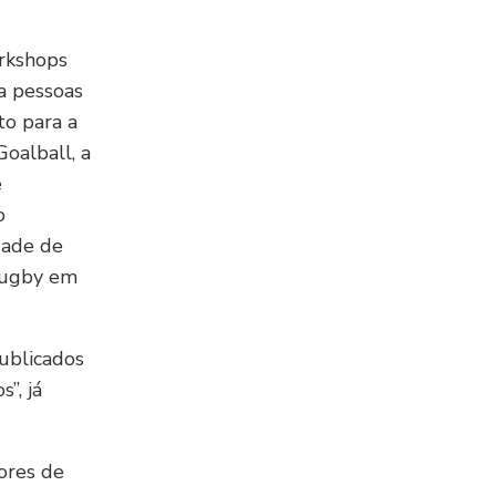
rkshops
a pessoas
to para a
oalball, a
e
o
dade de
Rugby em
ublicados
”, já
sores de