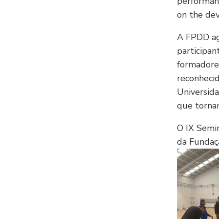
performanc
on the de
A FPDD agr
participan
formadore
reconhecid
Universid
que tornam
O IX Semin
da Fundaçã