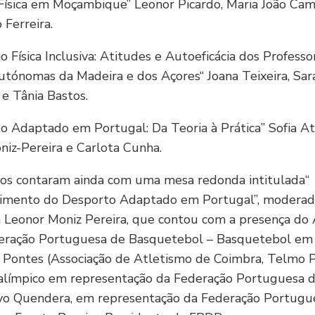
Física em Moçambique” Leonor Picardo, Maria João Cam
 Ferreira.
o Física Inclusiva: Atitudes e Autoeficácia dos Professo
tónomas da Madeira e dos Açores“ Joana Teixeira, Sar
e Tânia Bastos.
o Adaptado em Portugal: Da Teoria à Prática” Sofia At
iz-Pereira e Carlota Cunha.
hos contaram ainda com uma mesa redonda intitulada“
imento do Desporto Adaptado em Portugal”, moderad
a Leonor Moniz Pereira, que contou com a presença do
deração Portuguesa de Basquetebol – Basquetebol em 
 Pontes (Associação de Atletismo de Coimbra, Telmo 
ralímpico em representação da Federação Portuguesa 
 Ivo Quendera, em representação da Federação Portugu