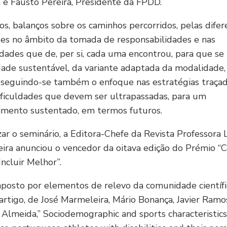
e Fausto Pereira, Presidente da FPDD.
os, balanços sobre os caminhos percorridos, pelas difer
es no âmbito da tomada de responsabilidades e nas
idades que de, per si, cada uma encontrou, para que se
ade sustentável, da variante adaptada da modalidade,
, seguindo-se também o enfoque nas estratégias traça
ificuldades que devem ser ultrapassadas, para um
imento sustentado, em termos futuros.
izar o seminário, a Editora-Chefe da Revista Professora
ira anunciou o vencedor da oitava edição do Prémio “
Incluir Melhor”.
mposto por elementos de relevo da comunidade científic
artigo, de José Marmeleira, Mário Bonança, Javier Ram
 Almeida,” Sociodemographic and sports characteristics