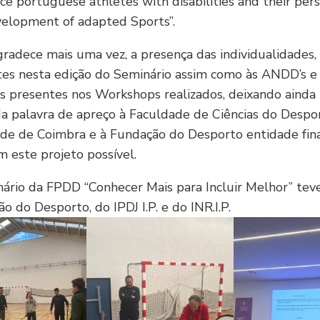
e portuguese athletes with disabilities and their per
velopment of adapted Sports”.
adece mais uma vez, a presença das individualidades,
tes nesta edição do Seminário assim como às ANDD’s e
s presentes nos Workshops realizados, deixando ainda
a palavra de apreço à Faculdade de Ciências do Despo
ade de Coimbra e à Fundação do Desporto entidade fin
 este projeto possível.
ário da FPDD “Conhecer Mais para Incluir Melhor” teve
o do Desporto, do IPDJ I.P. e do INR.I.P.