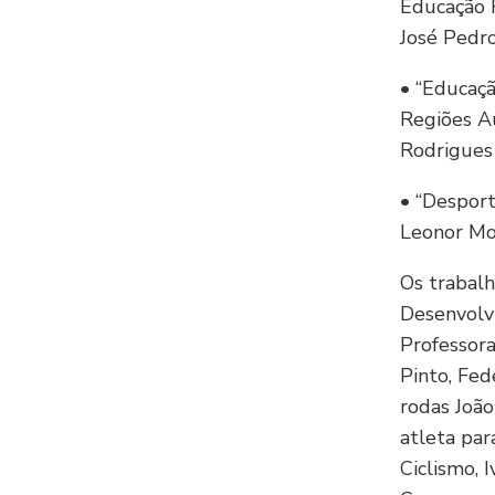
Educação 
José Pedro
• “Educaçã
Regiões Au
Rodrigues 
• “Desport
Leonor Mon
Os trabal
Desenvolv
Professor
Pinto, Fe
rodas João
atleta pa
Ciclismo,