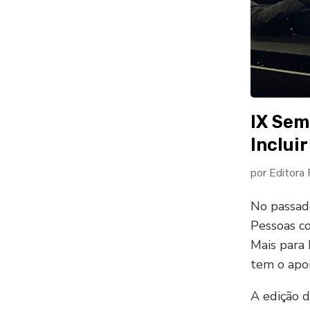
IX Sem
Inclui
por
Editora
No passad
Pessoas co
Mais para 
tem o apoi
A edição d