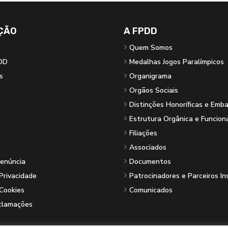
ÇÃO
A FPDD
Quem Somos
DD
Medalhas Jogos Paralímpicos
s
Organigrama
Orgãos Sociais
Distinções Honoríficas e Emb
Estrutura Orgânica e Funcion
Filiações
Associados
Denúncia
Documentos
 Privacidade
Patrocinadores e Parceiros In
 Cookies
Comunicados
eclamações