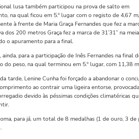
ional lusa também participou na prova de salto em
o, na qual ficou em 5.º lugar com o registo de 4,67 m
nte à frente de Maria Graça Fernandes que fez a mar
a dos 200 metros Graça fez a marca de 31’31’’ na meia-
o o apuramento para a final.
, ainda, para a participação de Inês Fernandes na final d
 do peso, na qual terminou em 5.º lugar, com 11,38 m
da tarde, Lenine Cunha foi forçado a abandonar o conc
omprimento ao contrair uma ligeira entorse, provocada
rregadio devido às péssimas condições climatéricas qu
tir.
oma, para já, um total de 8 medalhas (1 de ouro, 3 de 
.