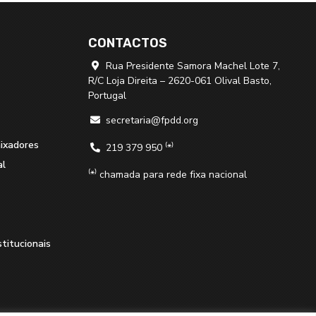
CONTACTOS
Rua Presidente Samora Machel Lote 7,

R/C Loja Direita – 2620-061 Olival Basto,
Portugal
secretaria@fpdd.org

aixadores
219 379 950 ⁽*⁾

al
⁽*⁾ chamada para rede fixa nacional
stitucionais