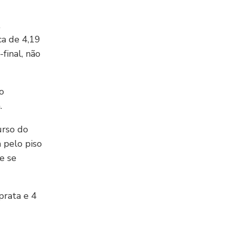
,
ca de 4,19
final, não
o
.
urso do
 pelo piso
e se
prata e 4