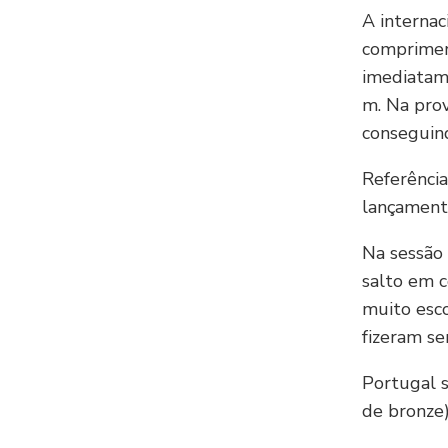
A internac
compriment
imediatame
m. Na prov
conseguind
Referência
lançamento
Na sessão 
salto em c
muito esco
fizeram sen
Portugal s
de bronze)