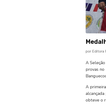
Medalh
por
Editora
A Seleção 
provas no
Banguecoqu
A primeira
alcançada 
obteve o r