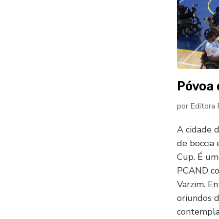
Póvoa 
por
Editora
A cidade 
de boccia
Cup. É uma
PCAND com
Varzim. En
oriundos 
contemplam