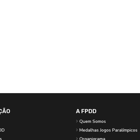
ÇÃO
A FPDD
Quem Somos
DD
Medalhas Jogos Paralímpicos
s
Organigrama