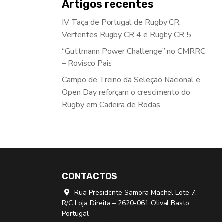
Artigos recentes
IV Taça de Portugal de Rugby CR:
Vertentes Rugby CR 4 e Rugby CR 5
“Guttmann Power Challenge” no CMRRC
– Rovisco Pais
Campo de Treino da Seleção Nacional e
Open Day reforçam o crescimento do
Rugby em Cadeira de Rodas
CONTACTOS
Rua Presidente Samora Machel Lote 7,

R/C Loja Direita – 2620-061 Olival Basto,
Portugal