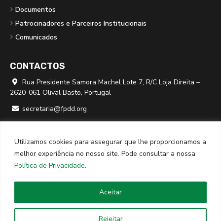
Documentos
Patrocinadores e Parceiros Institucionais
Comunicados
CONTACTOS
Rua Presidente Samora Machel Lote 7, R/C Loja Direita –

2620-061 Olival Basto, Portugal
secretaria@fpdd.org

219 379 950 ⁽*⁾

Utilizamos cookies para assegurar que lhe proporcionamos a
⁽*⁾ chamada para rede fixa nacional
melhor experiência no nosso site. Pode consultar a nossa
Política de Privacidade
.
© 2026
FPDD
· Todos os direitos reservados · Website criado
Aceitar
por
SPOT Digital
Rejeitar