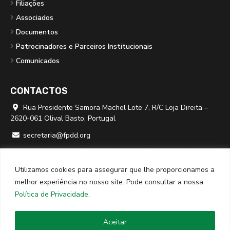
Filiações
Associados
Documentos
Patrocinadores e Parceiros Institucionais
Comunicados
CONTACTOS
Rua Presidente Samora Machel Lote 7, R/C Loja Direita –

2620-061 Olival Basto, Portugal
secretaria@fpdd.org

219 379 950 ⁽*⁾

Utilizamos cookies para assegurar que lhe proporcionamos a
⁽*⁾ chamada para rede fixa nacional
melhor experiência no nosso site. Pode consultar a nossa
Política de Privacidade
.
© 2026
FPDD
· Todos os direitos reservados · Website criado
Aceitar
por
SPOT Digital