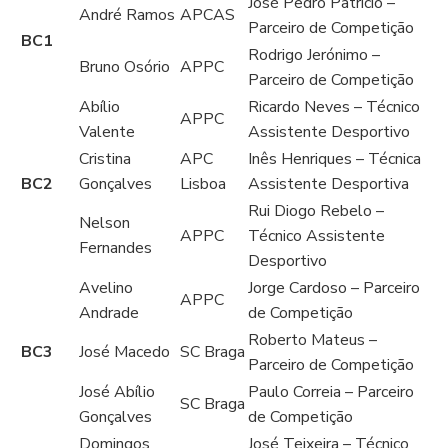
José Pedro Patrício –
André Ramos
APCAS
Parceiro de Competição
BC1
Rodrigo Jerónimo –
Bruno Osório
APPC
Parceiro de Competição
Abílio
Ricardo Neves – Técnico
APPC
Valente
Assistente Desportivo
Cristina
APC
Inês Henriques – Técnica
BC2
Gonçalves
Lisboa
Assistente Desportiva
Rui Diogo Rebelo –
Nelson
APPC
Técnico Assistente
Fernandes
Desportivo
Avelino
Jorge Cardoso – Parceiro
APPC
Andrade
de Competição
Roberto Mateus –
BC3
José Macedo
SC Braga
Parceiro de Competição
José Abílio
Paulo Correia – Parceiro
SC Braga
Gonçalves
de Competição
Domingos
José Teixeira – Técnico