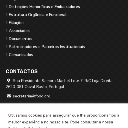
Distinções Honoríficas e Embaixadores
Estrutura Orgânica e Funcional
Filiações
Associados
Documentos
Patrocinadores e Parceiros Institucionais
Comunicados
CONTACTOS
Rua Presidente Samora Machel Lote 7, R/C Loja Direita –

2620-061 Olival Basto, Portugal
secretaria@fpdd.org

219 379 950 ⁽*⁾

Utilizamos cookies para assegurar que lhe proporcionamos a
⁽*⁾ chamada para rede fixa nacional
melhor experiência no nosso site. Pode consultar a nossa