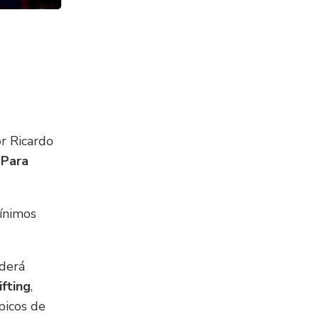
or Ricardo
Para
ínimos
oderá
fting
,
picos de