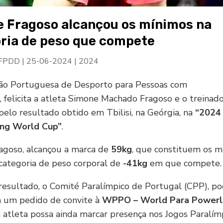
 Fragoso alcançou os mínimos na
ria de peso que compete
 FPDD
|
25-06-2024
|
2024
ão Portuguesa de Desporto para Pessoas com
a, felicita a atleta Simone Machado Fragoso e o treinad
pelo resultado obtido em Tbilisi, na Geórgia, na
“2024 
ing World Cup”
.
agoso, alcançou a marca de
59kg
, que constituem os m
categoria de peso corporal de
-41kg
em que compete.
esultado, o Comité Paralímpico de Portugal (CPP), p
a um pedido de convite à
WPPO –
World Para Powerli
 atleta possa ainda marcar presença nos Jogos Paralím