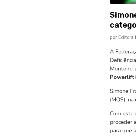
Simone
catego
por
Editora
A Federaç
Deficiênci
Monteiro, 
Powerlift
Simone Fr
(MQS), na 
Com este r
proceder 
para que a