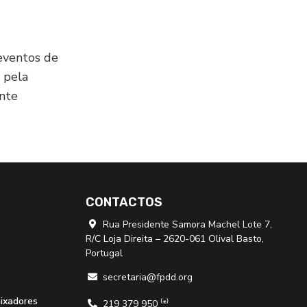
eventos de
 pela
ente
CONTACTOS
Rua Presidente Samora Machel Lote 7,

R/C Loja Direita – 2620-061 Olival Basto,
Portugal
secretaria@fpdd.org

aixadores
219 379 950 ⁽*⁾
