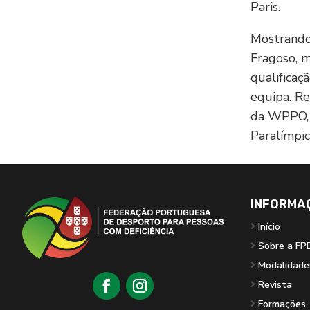
Paris.
Mostrando 
Fragoso, m
qualificaç
equipa. Re
da WPPO, 
Paralímpic
INFORMA
Início
Sobre a FP
Modalidade
Revista
Formações