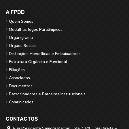
A FPDD
Quem Somos
Medalhas Jogos Paralímpicos
Organigrama
Orgãos Sociais
Distinções Honoríficas e Embaixadores
Estrutura Orgânica e Funcional
Filiações
Associados
Documentos
Patrocinadores e Parceiros Institucionais
Comunicados
CONTACTOS
Rua Presidente Samora Machel Lote 7, R/C Loja Direita –
