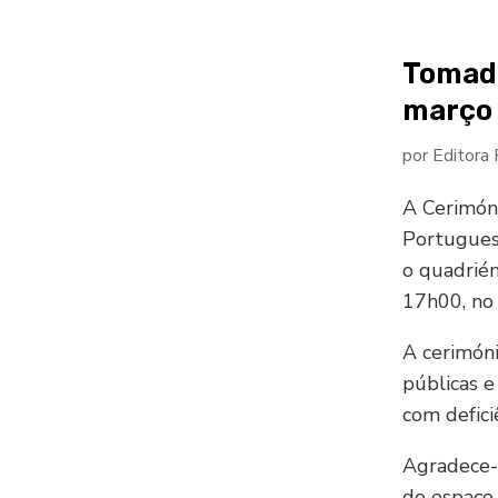
Tomada
março
por
Editora
A Cerimón
Portuguesa
o quadrién
17h00, no 
A cerimóni
públicas e
com defici
Agradece-s
do espaço 