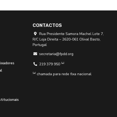
CONTACTOS
Rua Presidente Samora Machel Lote 7,

R/C Loja Direita – 2620-061 Olival Basto,
Portugal
secretaria@fpdd.org

aixadores
219 379 950 ⁽*⁾

al
⁽*⁾ chamada para rede fixa nacional
stitucionais