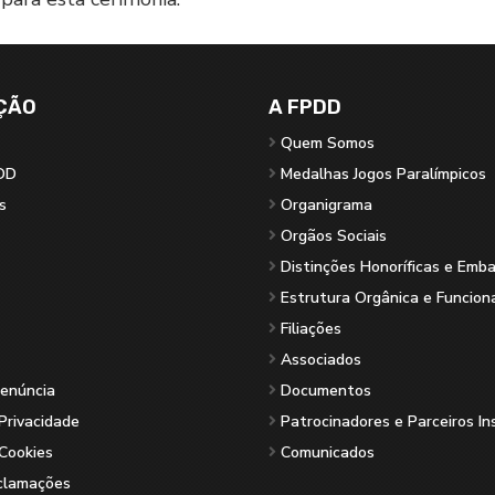
ÇÃO
A FPDD
Quem Somos
DD
Medalhas Jogos Paralímpicos
s
Organigrama
Orgãos Sociais
Distinções Honoríficas e Emb
Estrutura Orgânica e Funcion
Filiações
Associados
Denúncia
Documentos
 Privacidade
Patrocinadores e Parceiros In
 Cookies
Comunicados
eclamações