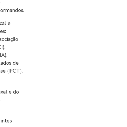
o
 formandos.
cal e
es:
sociação
I),
A),
tados de
e (IFCT),
xal e do
o
intes