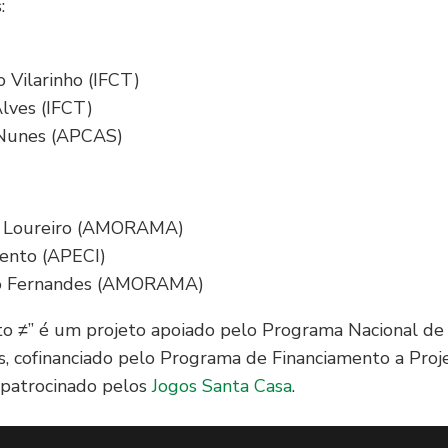
:
o Vilarinho (IFCT)
Alves (IFCT)
a Nunes (APCAS)
so Loureiro (AMORAMA)
 Bento (APECI)
rdo Fernandes (AMORAMA)
to ≠” é um projeto apoiado pelo Programa Nacional de
, cofinanciado pelo Programa de Financiamento a Proj
 e patrocinado pelos
Jogos Santa Casa
.