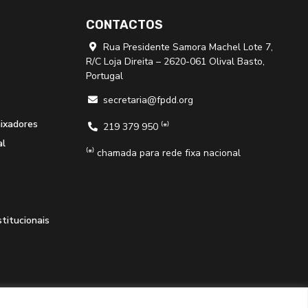
CONTACTOS
Rua Presidente Samora Machel Lote 7,

R/C Loja Direita – 2620-061 Olival Basto,
Portugal
secretaria@fpdd.org

aixadores
219 379 950 ⁽*⁾

al
⁽*⁾ chamada para rede fixa nacional
stitucionais