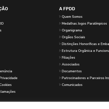
ÇÃO
A FPDD
Quem Somos
DD
Medalhas Jogos Paralímpicos
s
Organigrama
Orgãos Sociais
Distinções Honoríficas e Emb
Estrutura Orgânica e Funcion
Filiações
Associados
Denúncia
Documentos
 Privacidade
Patrocinadores e Parceiros In
 Cookies
Comunicados
eclamações