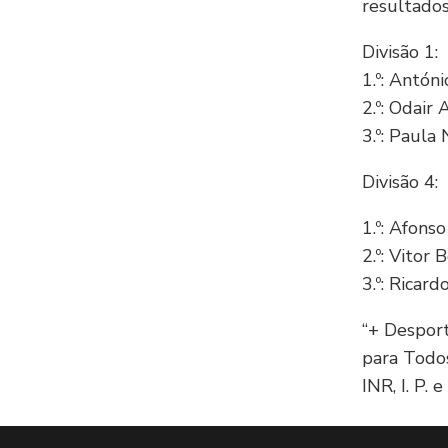
resultados
Divisão 1:
1.º: Antóni
2.º: Odair 
3.º: Paul
Divisão 4:
1.º: Afon
2.º: Vitor
3.º: Rica
“+ Despor
para Todos
INR, I. P.