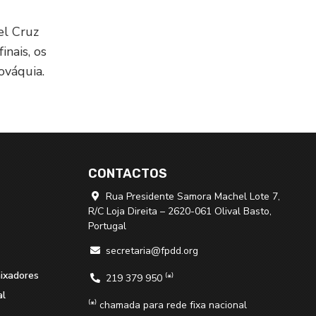
el Cruz
inais, os
ováquia.
CONTACTOS
Rua Presidente Samora Machel Lote 7,

R/C Loja Direita – 2620-061 Olival Basto,
Portugal
secretaria@fpdd.org

aixadores
219 379 950 ⁽*⁾

al
⁽*⁾ chamada para rede fixa nacional