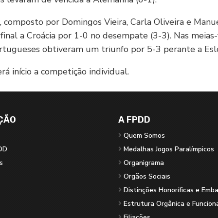
 composto por Domingos Vieira, Carla Oliveira e Manu
final a Croácia por 1-0 no desempate (3-3). Nas meias-f
rtugueses obtiveram um triunfo por 5-3 perante a Esl
á início a competição individual.
ÇÃO
A FPDD
Quem Somos
DD
Medalhas Jogos Paralímpicos
s
Organigrama
Orgãos Sociais
Distinções Honoríficas e Emb
Estrutura Orgânica e Funcion
Filiações