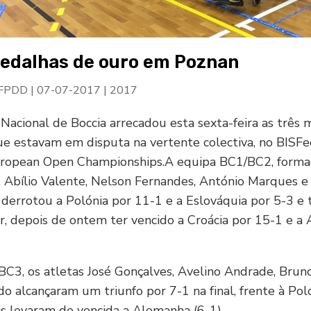
edalhas de ouro em Poznan
 FPDD
|
07-07-2017
|
2017
Nacional de Boccia arrecadou esta sexta-feira as três
ue estavam em disputa na vertente colectiva, no BISF
ropean Open Championships.A equipa BC1/BC2, forma
, Abílio Valente, Nelson Fernandes, António Marques e 
derrotou a Polónia por 11-1 e a Eslováquia por 5-3 e
ar, depois de ontem ter vencido a Croácia por 15-1 e 
C3, os atletas José Gonçalves, Avelino Andrade, Bruno
o alcançaram um triunfo por 7-1 na final, frente à Pol
is levaram de vencida a Alemanha (6-1).