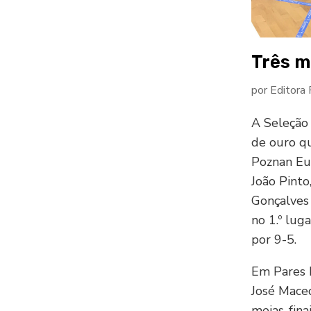
Três m
por
Editora
A Seleção 
de ouro q
Poznan Eu
João Pinto
Gonçalves 
no 1.º lug
por 9-5.
Em Pares B
José Maced
meias-fina