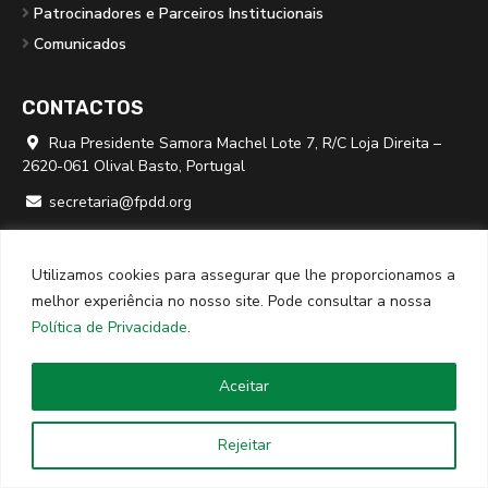
Patrocinadores e Parceiros Institucionais
Comunicados
CONTACTOS
Rua Presidente Samora Machel Lote 7, R/C Loja Direita –

2620-061 Olival Basto, Portugal
secretaria@fpdd.org

219 379 950 ⁽*⁾

Utilizamos cookies para assegurar que lhe proporcionamos a
⁽*⁾ chamada para rede fixa nacional
melhor experiência no nosso site. Pode consultar a nossa
Política de Privacidade
.
© 2026
FPDD
· Todos os direitos reservados · Website criado
Aceitar
por
SPOT Digital
Rejeitar