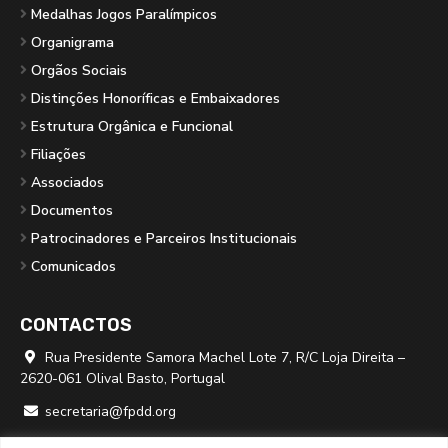
Medalhas Jogos Paralímpicos
Organigrama
Orgãos Sociais
Distinções Honoríficas e Embaixadores
Estrutura Orgânica e Funcional
Filiações
Associados
Documentos
Patrocinadores e Parceiros Institucionais
Comunicados
CONTACTOS
Rua Presidente Samora Machel Lote 7, R/C Loja Direita –

2620-061 Olival Basto, Portugal
secretaria@fpdd.org

219 379 950 ⁽*⁾
